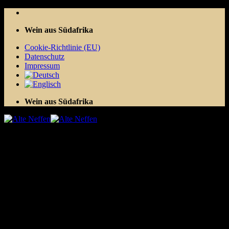
Zum
Inhalt
Wein aus Südafrika
springen
Cookie-Richtlinie (EU)
Datenschutz
Impressum
Wein aus Südafrika
Datenschutz